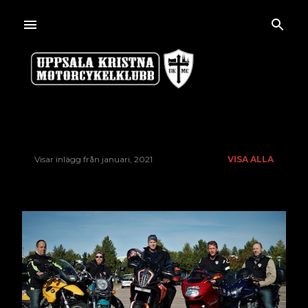
Fortsätt till huvudinnehåll
Visar inlägg från januari, 2021
VISA ALLA
I
n
l
ä
g
g