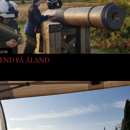
 2019
END PÅ ÅLAND